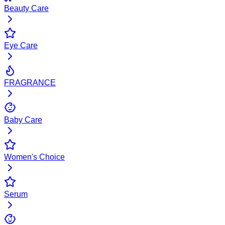
Beauty Care
Eye Care
FRAGRANCE
Baby Care
Women's Choice
Serum