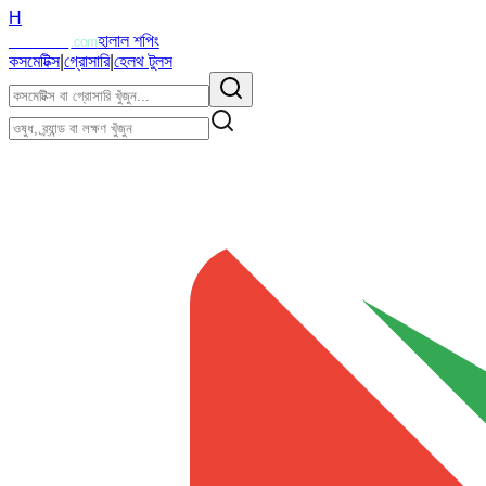
H
Halalzi
হালাল শপিং
.com
কসমেটিক্স
|
গ্রোসারি
|
হেলথ টুলস