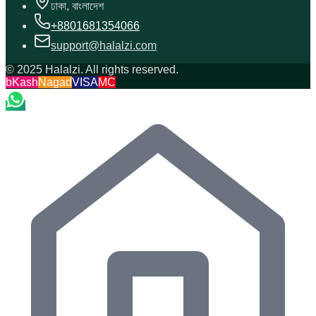
ঢাকা, বাংলাদেশ
+8801681354066
support@halalzi.com
© 2025 Halalzi. All rights reserved.
bKash
Nagad
VISA
MC