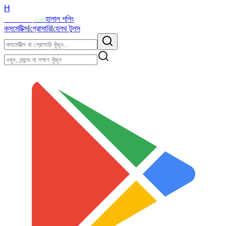
H
Halalzi
হালাল শপিং
.com
কসমেটিক্স
|
গ্রোসারি
|
হেলথ টুলস