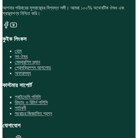
আপনার পরিবারের সুস্বাস্থ্যের বিশ্বস্ত সঙ্গী। আমরা ১০০% অথেনটিক ঔষধ এবং
স্বাস্থ্যপণ্য নিশ্চিত করি।
কুইক লিংকস
হোম
সব ঔষধ
মেম্বারশিপ প্ল্যান
প্রেসক্রিপশন আপলোড
অফারসমূহ
কাস্টমার সাপোর্ট
প্রাইভেসি পলিসি
রিফান্ড ও রিটার্ন পলিসি
শর্তাবলী
সচরাচর জিজ্ঞাসিত প্রশ্ন
যোগাযোগ