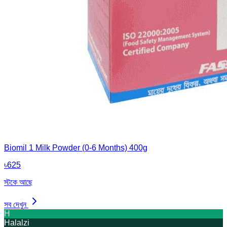
Biomil 1 Milk Powder (0-6 Months) 400g
৳
625
স্টকে আছে
সব দেখুন
H
Halalzi