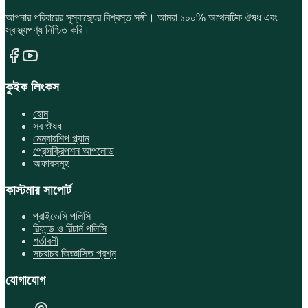
আপনার পরিবারের সুস্বাস্থ্যের বিশ্বস্ত সঙ্গী। আমরা ১০০% অথেনটিক ঔষধ এবং
স্বাস্থ্যপণ্য নিশ্চিত করি।
কুইক লিংকস
হোম
সব ঔষধ
মেম্বারশিপ প্ল্যান
প্রেসক্রিপশন আপলোড
অফারসমূহ
কাস্টমার সাপোর্ট
প্রাইভেসি পলিসি
রিফান্ড ও রিটার্ন পলিসি
শর্তাবলী
সচরাচর জিজ্ঞাসিত প্রশ্ন
যোগাযোগ