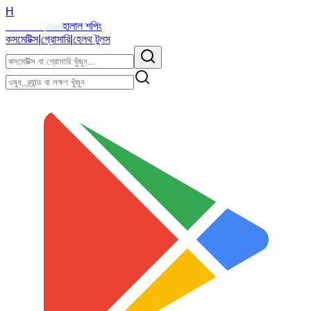
H
Halalzi
হালাল শপিং
.com
কসমেটিক্স
|
গ্রোসারি
|
হেলথ টুলস