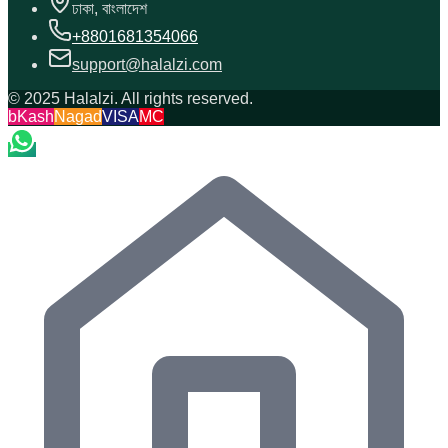
ঢাকা, বাংলাদেশ
+8801681354066
support@halalzi.com
© 2025 Halalzi. All rights reserved.
bKash
Nagad
VISA
MC