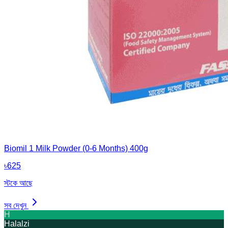
Biomil 1 Milk Powder (0-6 Months) 400g
৳
625
স্টকে আছে
সব দেখুন
H
Halalzi