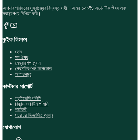
আপনার পরিবারের সুস্বাস্থ্যের বিশ্বস্ত সঙ্গী। আমরা ১০০% অথেনটিক ঔষধ এবং
স্বাস্থ্যপণ্য নিশ্চিত করি।
কুইক লিংকস
হোম
সব ঔষধ
মেম্বারশিপ প্ল্যান
প্রেসক্রিপশন আপলোড
অফারসমূহ
কাস্টমার সাপোর্ট
প্রাইভেসি পলিসি
রিফান্ড ও রিটার্ন পলিসি
শর্তাবলী
সচরাচর জিজ্ঞাসিত প্রশ্ন
যোগাযোগ