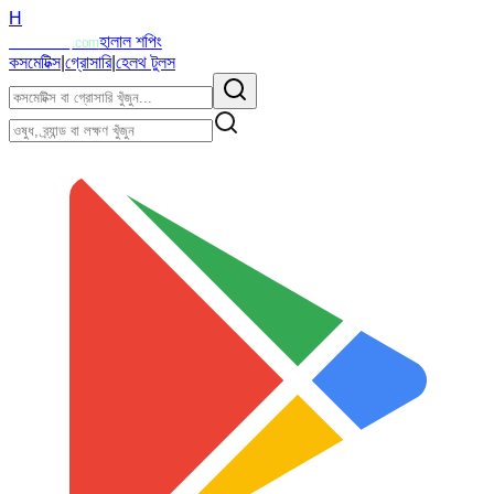
H
Halalzi
হালাল শপিং
.com
কসমেটিক্স
|
গ্রোসারি
|
হেলথ টুলস