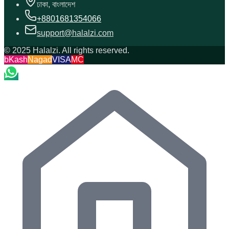
ঢাকা, বাংলাদেশ
+8801681354066
support@halalzi.com
© 2025 Halalzi. All rights reserved.
bKash
Nagad
VISA
MC