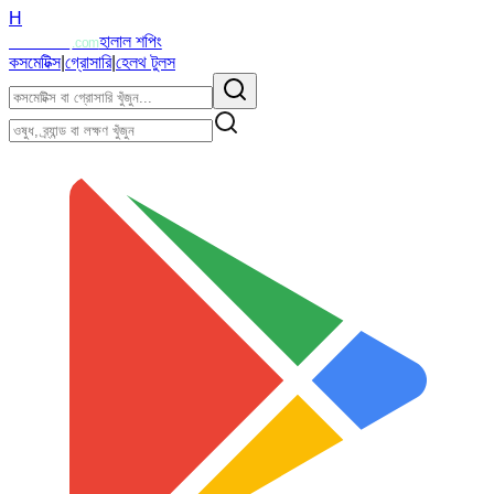
H
Halalzi
হালাল শপিং
.com
কসমেটিক্স
|
গ্রোসারি
|
হেলথ টুলস