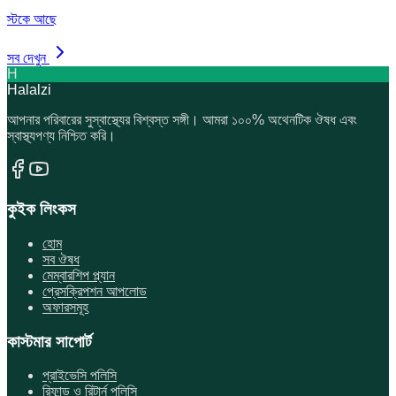
স্টকে আছে
সব দেখুন
H
Halalzi
আপনার পরিবারের সুস্বাস্থ্যের বিশ্বস্ত সঙ্গী। আমরা ১০০% অথেনটিক ঔষধ এবং
স্বাস্থ্যপণ্য নিশ্চিত করি।
কুইক লিংকস
হোম
সব ঔষধ
মেম্বারশিপ প্ল্যান
প্রেসক্রিপশন আপলোড
অফারসমূহ
কাস্টমার সাপোর্ট
প্রাইভেসি পলিসি
রিফান্ড ও রিটার্ন পলিসি