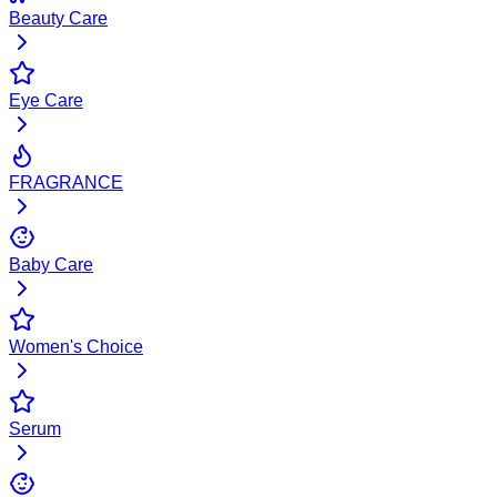
Beauty Care
Eye Care
FRAGRANCE
Baby Care
Women's Choice
Serum