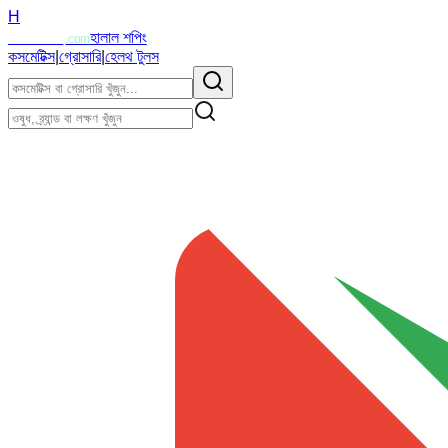
H
Halalzi
হালাল শপিং
.com
কসমেটিক্স
|
গ্রোসারি
|
হেলথ টুলস