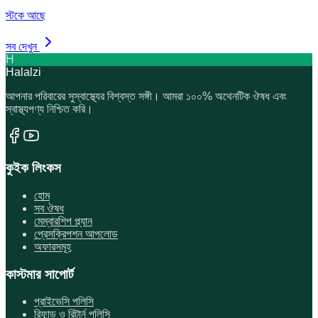
স্টকে আছে
সব দেখুন
H
Halalzi
আপনার পরিবারের সুস্বাস্থ্যের বিশ্বস্ত সঙ্গী। আমরা ১০০% অথেনটিক ঔষধ এবং
স্বাস্থ্যপণ্য নিশ্চিত করি।
কুইক লিংকস
হোম
সব ঔষধ
মেম্বারশিপ প্ল্যান
প্রেসক্রিপশন আপলোড
অফারসমূহ
কাস্টমার সাপোর্ট
প্রাইভেসি পলিসি
রিফান্ড ও রিটার্ন পলিসি