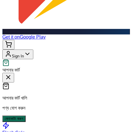
Get it on
Google Play
Sign In
আপনার কার্ট
আপনার কার্ট খালি
পণ্য যোগ করুন
কেনাকাটা করুন