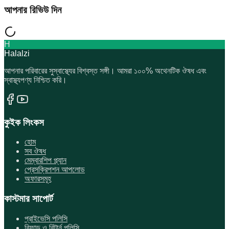
আপনার রিভিউ দিন
H
Halalzi
আপনার পরিবারের সুস্বাস্থ্যের বিশ্বস্ত সঙ্গী। আমরা ১০০% অথেনটিক ঔষধ এবং
স্বাস্থ্যপণ্য নিশ্চিত করি।
কুইক লিংকস
হোম
সব ঔষধ
মেম্বারশিপ প্ল্যান
প্রেসক্রিপশন আপলোড
অফারসমূহ
কাস্টমার সাপোর্ট
প্রাইভেসি পলিসি
রিফান্ড ও রিটার্ন পলিসি