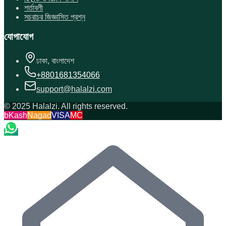
শর্তাবলী
সচরাচর জিজ্ঞাসিত প্রশ্ন
যোগাযোগ
ঢাকা, বাংলাদেশ
+8801681354066
support@halalzi.com
© 2025 Halalzi. All rights reserved.
bKash
Nagad
VISA
MC