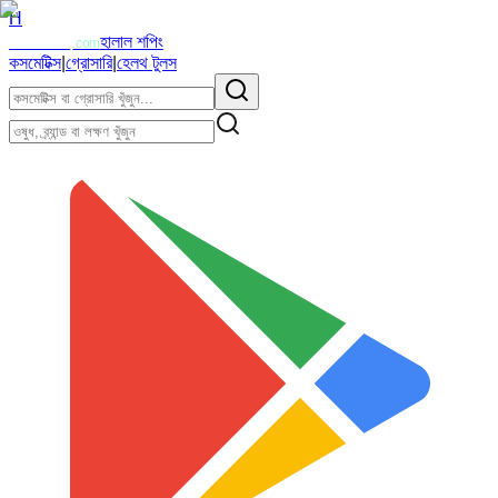
H
Halalzi
হালাল শপিং
.com
কসমেটিক্স
|
গ্রোসারি
|
হেলথ টুলস