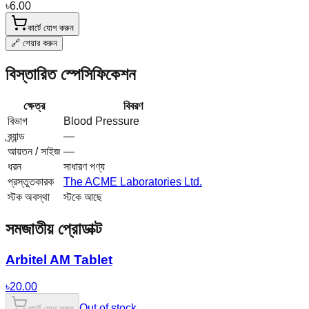
৳
6.00
কার্টে যোগ করুন
🔗 শেয়ার করুন
বিস্তারিত স্পেসিফিকেশন
ক্ষেত্র
বিবরণ
বিভাগ
Blood Pressure
ব্র্যান্ড
—
আয়তন / সাইজ
—
ধরন
সাধারণ পণ্য
প্রস্তুতকারক
The ACME Laboratories Ltd.
স্টক অবস্থা
স্টকে আছে
সমজাতীয় প্রোডাক্ট
Arbitel AM Tablet
৳
20.00
Out of stock
কার্টে যোগ করুন