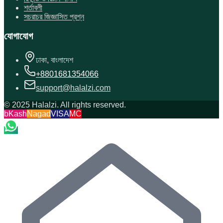
শর্তাবলী
সচরাচর জিজ্ঞাসিত প্রশ্ন
যোগাযোগ
ঢাকা, বাংলাদেশ
+8801681354066
support@halalzi.com
© 2025 Halalzi. All rights reserved.
bKash
Nagad
VISA
MC