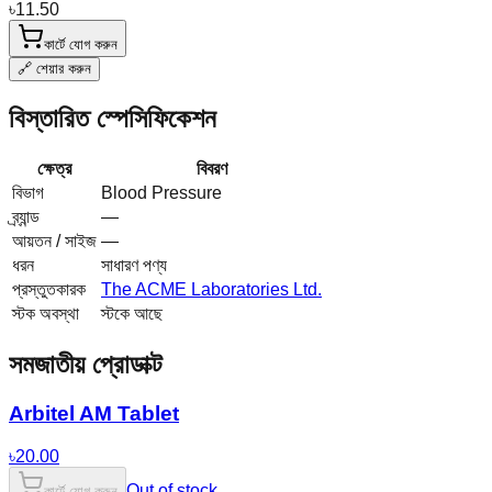
৳
11.50
কার্টে যোগ করুন
🔗 শেয়ার করুন
বিস্তারিত স্পেসিফিকেশন
ক্ষেত্র
বিবরণ
বিভাগ
Blood Pressure
ব্র্যান্ড
—
আয়তন / সাইজ
—
ধরন
সাধারণ পণ্য
প্রস্তুতকারক
The ACME Laboratories Ltd.
স্টক অবস্থা
স্টকে আছে
সমজাতীয় প্রোডাক্ট
Arbitel AM Tablet
৳
20.00
Out of stock
কার্টে যোগ করুন