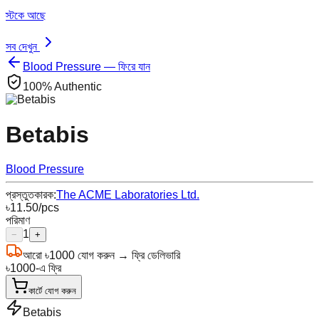
স্টকে আছে
সব দেখুন
Blood Pressure — ফিরে যান
100% Authentic
Betabis
Blood Pressure
প্রস্তুতকারক:
The ACME Laboratories Ltd.
৳
11.50
/pcs
পরিমাণ
1
−
+
আরো
৳
1000
যোগ করুন → ফ্রি ডেলিভারি
৳
1000
-এ ফ্রি
কার্টে যোগ করুন
Betabis