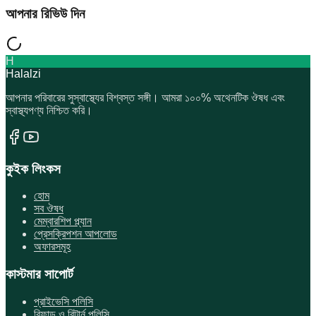
আপনার রিভিউ দিন
H
Halalzi
আপনার পরিবারের সুস্বাস্থ্যের বিশ্বস্ত সঙ্গী। আমরা ১০০% অথেনটিক ঔষধ এবং
স্বাস্থ্যপণ্য নিশ্চিত করি।
কুইক লিংকস
হোম
সব ঔষধ
মেম্বারশিপ প্ল্যান
প্রেসক্রিপশন আপলোড
অফারসমূহ
কাস্টমার সাপোর্ট
প্রাইভেসি পলিসি
রিফান্ড ও রিটার্ন পলিসি