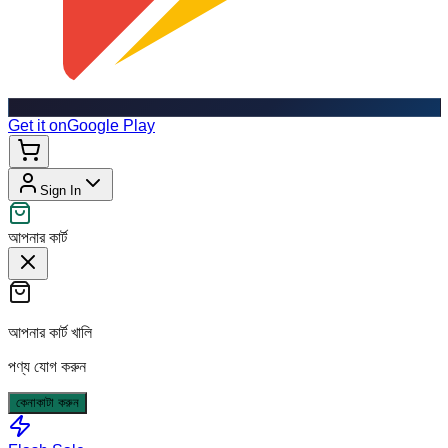
Get it on
Google Play
Sign In
আপনার কার্ট
আপনার কার্ট খালি
পণ্য যোগ করুন
কেনাকাটা করুন