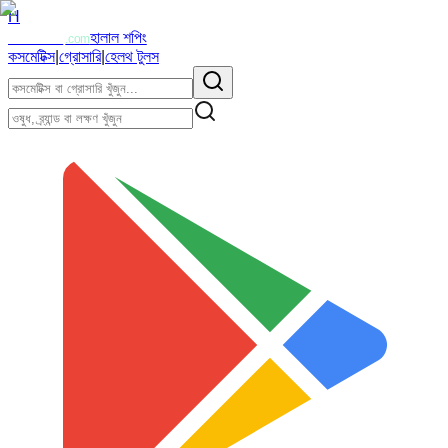
H
Halalzi
হালাল শপিং
.com
কসমেটিক্স
|
গ্রোসারি
|
হেলথ টুলস