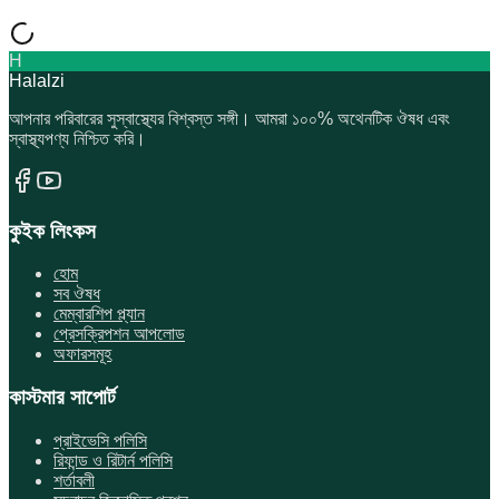
H
Halalzi
আপনার পরিবারের সুস্বাস্থ্যের বিশ্বস্ত সঙ্গী। আমরা ১০০% অথেনটিক ঔষধ এবং
স্বাস্থ্যপণ্য নিশ্চিত করি।
কুইক লিংকস
হোম
সব ঔষধ
মেম্বারশিপ প্ল্যান
প্রেসক্রিপশন আপলোড
অফারসমূহ
কাস্টমার সাপোর্ট
প্রাইভেসি পলিসি
রিফান্ড ও রিটার্ন পলিসি
শর্তাবলী