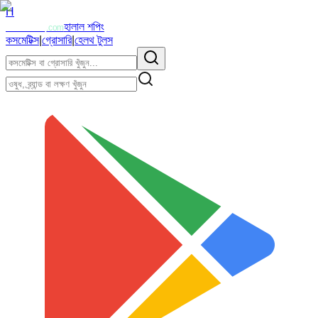
H
Halalzi
হালাল শপিং
.com
কসমেটিক্স
|
গ্রোসারি
|
হেলথ টুলস